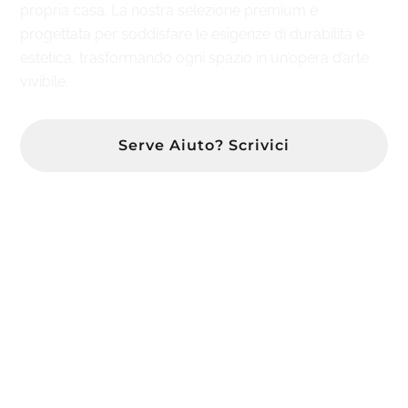
propria casa. La nostra selezione premium è
progettata per soddisfare le esigenze di durabilità e
estetica, trasformando ogni spazio in un’opera d’arte
vivibile.
Serve Aiuto? Scrivici