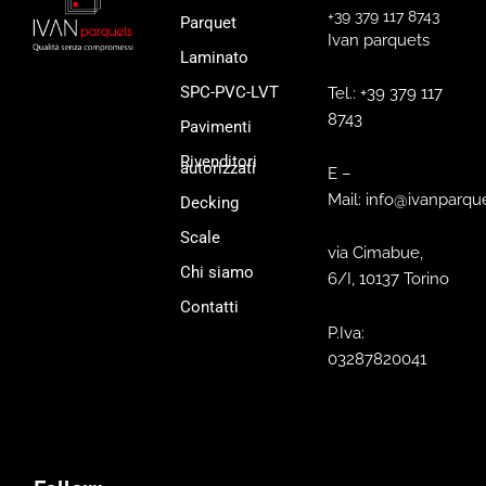
+39 379 117 8743
Parquet
Ivan parquets
Laminato
SPC-PVC-LVT
Tel.: +39 379 117
8743
Pavimenti
Rivenditori
autorizzati
E –
Mail: info@ivanparque
Decking
Scale
via Cimabue,
Chi siamo
6/I, 10137 Torino
Contatti
P.Iva:
03287820041