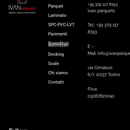
+39 379 117 8743
Parquet
Ivan parquets
Laminato
SPC-PVC-LVT
Tel.: +39 379 117
8743
Pavimenti
Rivenditori
autorizzati
E –
Mail: info@ivanparque
Decking
Scale
via Cimabue,
Chi siamo
6/I, 10137 Torino
Contatti
P.Iva:
03287820041