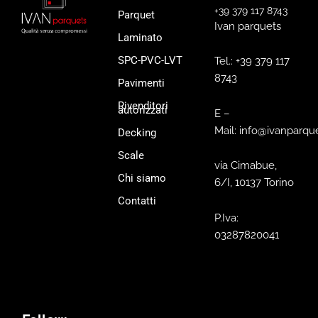
+39 379 117 8743
Parquet
Ivan parquets
Laminato
SPC-PVC-LVT
Tel.: +39 379 117
8743
Pavimenti
Rivenditori
autorizzati
E –
Mail: info@ivanparque
Decking
Scale
via Cimabue,
Chi siamo
6/I, 10137 Torino
Contatti
P.Iva:
03287820041